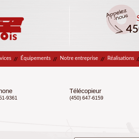
45
vices
Équipements
Notre entreprise
Réalisations
hone
Télécopieur
651-9361
(450) 647-6159